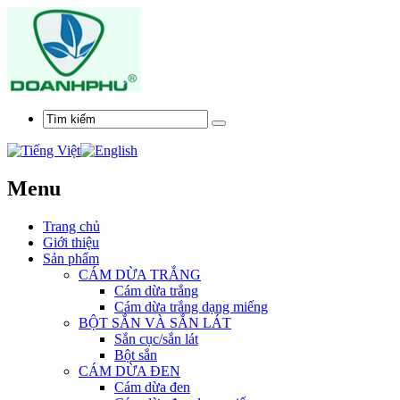
Menu
Trang chủ
Giới thiệu
Sản phẩm
CÁM DỪA TRẮNG
Cám dừa trắng
Cám dừa trắng dạng miếng
BỘT SẮN VÀ SẮN LÁT
Sắn cục/sắn lát
Bột sắn
CÁM DỪA ĐEN
Cám dừa đen