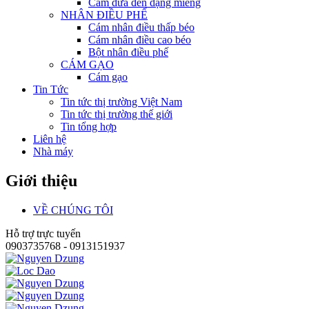
Cám dừa đen dạng miếng
NHÂN ĐIỀU PHẾ
Cám nhân điều thấp béo
Cám nhân điều cao béo
Bột nhân điều phế
CÁM GẠO
Cám gạo
Tin Tức
Tin tức thị trường Việt Nam
Tin tức thị trường thế giới
Tin tổng hợp
Liên hệ
Nhà máy
Giới thiệu
VỀ CHÚNG TÔI
Hỗ trợ trực tuyến
0903735768 - 0913151937