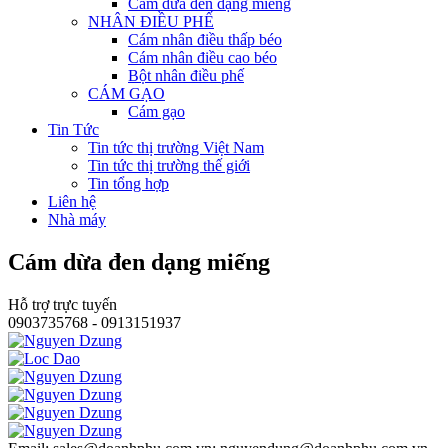
Cám dừa đen dạng miếng
NHÂN ĐIỀU PHẾ
Cám nhân điều thấp béo
Cám nhân điều cao béo
Bột nhân điều phế
CÁM GẠO
Cám gạo
Tin Tức
Tin tức thị trường Việt Nam
Tin tức thị trường thế giới
Tin tổng hợp
Liên hệ
Nhà máy
Cám dừa đen dạng miếng
Hỗ trợ trực tuyến
0903735768 - 0913151937