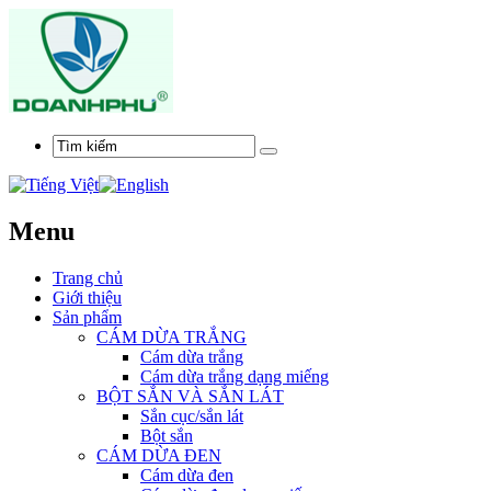
Menu
Trang chủ
Giới thiệu
Sản phẩm
CÁM DỪA TRẮNG
Cám dừa trắng
Cám dừa trắng dạng miếng
BỘT SẮN VÀ SẮN LÁT
Sắn cục/sắn lát
Bột sắn
CÁM DỪA ĐEN
Cám dừa đen