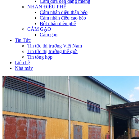
Cám dừa đen dạng miếng
NHÂN ĐIỀU PHẾ
Cám nhân điều thấp béo
Cám nhân điều cao béo
Bột nhân điều phế
CÁM GẠO
Cám gạo
Tin Tức
Tin tức thị trường Việt Nam
Tin tức thị trường thế giới
Tin tổng hợp
Liên hệ
Nhà máy