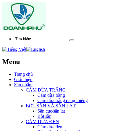
Menu
Trang chủ
Giới thiệu
Sản phẩm
CÁM DỪA TRẮNG
Cám dừa trắng
Cám dừa trắng dạng miếng
BỘT SẮN VÀ SẮN LÁT
Sắn cục/sắn lát
Bột sắn
CÁM DỪA ĐEN
Cám dừa đen